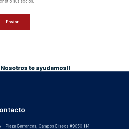
dnet o sus socios.
Enviar
…
Nosotros te ayudamos!!
ontacto
Plaza Barrancas, Campos Eliseos #9050-H4