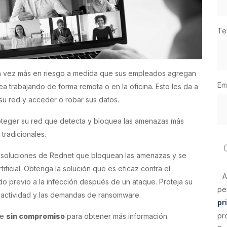
Te
da vez más en riesgo a medida que sus empleados agregan
Em
ea trabajando de forma remota o en la oficina. Esto les da a
su red y acceder o robar sus datos.
oteger su red que detecta y bloquea las amenazas más
 tradicionales.
s soluciones de Rednet que bloquean las amenazas y se
tificial. Obtenga la solución que es eficaz contra el
A
ado previo a la infección después de un ataque. Proteja su
pe
inactividad y las demandas de ransomware.
pr
pr
te
sin compromiso
para obtener más información.