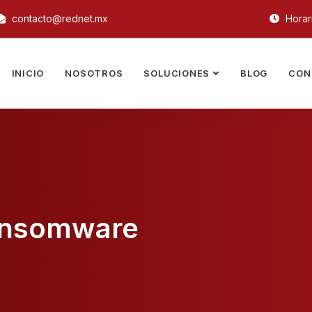
contacto@rednet.mx
Horari
INICIO
NOSOTROS
SOLUCIONES
BLOG
CON
Ransomware